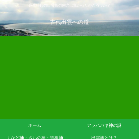
弥生時代の出雲族の栄光は無かったのだろうか？
古代出雲への道
ホーム
アラハバキ神の謎
くなど神・さいの神・道祖神
出雲族とは？