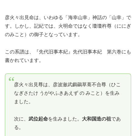
彦火々出見命は、いわゆる「海幸山幸」神話の「山幸」で
す。しかし、記紀では、火明命ではなく瓊瓊杵尊（ににぎ
のみこと）の御子となっています。
この系譜は、『先代旧事本紀』先代旧事本紀 第六巻にも
書かれています。
彦火々出見尊は、彦波瀲武鸕鷀草葺不合尊（ひこ
なぎさたけ うがやふきあえず の みこと）を生み
ました。
次に、
武位起命
を生みました。
大和国造の祖
であ
る。