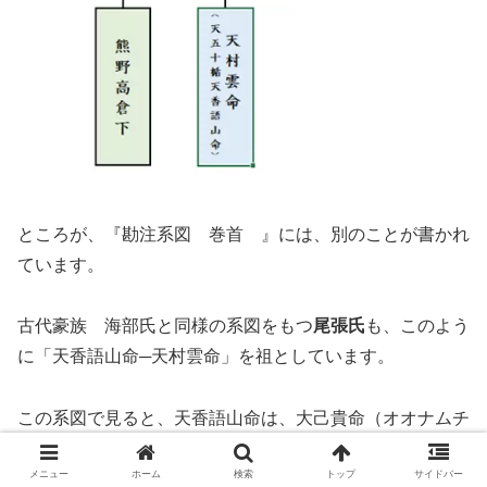
ところが、『勘注系図 巻首 』には、別のことが書かれ
ています。
古代豪族 海部氏と同様の系図をもつ
尾張氏
も、このよう
に「天香語山命─天村雲命」を祖としています。
この系図で見ると、天香語山命は、大己貴命（オオナムチ
ノミコト）と宗像族との結婚で生まれた高光日女命（たか
メニュー
ホーム
検索
トップ
サイドバー
てるひめのみこと）が産んだ神で、出雲族と海部氏・尾張