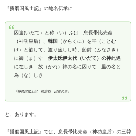
『播磨国風土記』の地名伝承に
因達(いだて）と称（い）ふは 息長帯比売命
（神功皇后）、
韓国
（からくに）を平（ことむ
け）と欲して、渡り坐しし時、船前（ふなさき）
に御（ま）す
伊太氐伊太代（いだて）の神
此処
に在しき 故（かれ）神の名に因りて 里の名と
為（な）しき
『播磨国風土記 飾磨郡 因達の里』
と、あります。
『播磨国風土記』では、息長帯比売命（神功皇后）の三韓