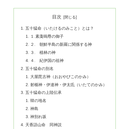
目次
五十猛命（いたけるのみこと）とは？
１.素戔嗚尊の御子
２. 朝鮮半島の新羅に関係する神
３. 植林の神
４. 紀伊国の祖神
五十猛命の別名
大屋毘古神（おおやびこのかみ）
射楯神・伊達神・伊太氐（いたてのかみ）
五十猛命の上陸伝承
韓の地名
神島
神別れ坂
天香語山命 同神説