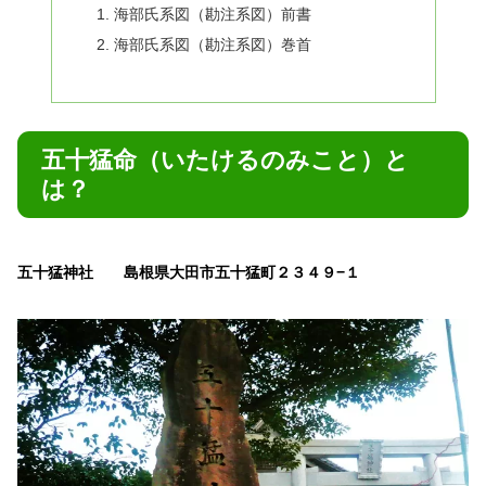
海部氏系図（勘注系図）前書
海部氏系図（勘注系図）巻首
五十猛命（いたけるのみこと）と
は？
五十猛神社 島根県大田市五十猛町２３４９−１