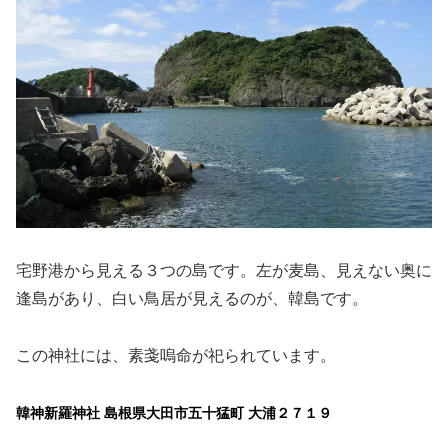
宅野港から見える３つの島です。左が麦島、見えない奥に
逢島があり、白い鳥居が見えるのが、韓島です。
この神社には、素戔嗚命が祀られています。
韓神新羅神社 島根県大田市五十猛町 大浦２７１９