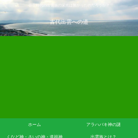
弥生時代の出雲族の栄光は無かったのだろうか？
古代出雲への道
ホーム
アラハバキ神の謎
くなど神・さいの神・道祖神
出雲族とは？