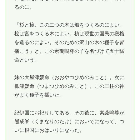
るのに、
「杉と樟、この二つの木は船をつくるのによい。
桧は宮をつくる木によい。槙は現世の国民の寝棺
を造るのによい。そのための沢山の木の種子を皆
播こう」と。この素戔嗚尊の子を名づけて五十猛
命という。
妹の大屋津媛命（おおやつひめのみこと）。次に
枛津媛命（つまつひめのみこと）。この三柱の神
がよく種子を播いた。
紀伊国にお祀りしてある。その後に、素戔嗚尊が
熊成峯（くまなりのたけ）においでになって、つ
いに根国におはいりになった。