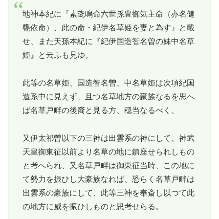
地神本紀に『素戔嗚命六世孫豊御気主命（亦名健
甕依命）、此の命・紀伊名草姫を妻と為す』と載
せ、また天孫本紀に『紀伊国造智名曽の妹中名草
姫』と云ふも見ゆ。
此等の名草姫、国造智名曽、中名草姫は次項紀国
造系中に見えず、且つ名草地方の豪族なるを思へ
ば名草戸畔の後裔と見る方、穏当なるべく、
又伊太祁曽以下の三神は出雲系の神にして、神武
天皇御東征以前より名草の地に鎮座せられしもの
と考へられ、又名草戸畔は御東征当時、この地に
て勢力を振ひし大豪族なれば、恐らく名草戸畔は
出雲系の豪族にして、此等三神を奉斎し以つて此
の地方に威を振ひしものと思考せらる。