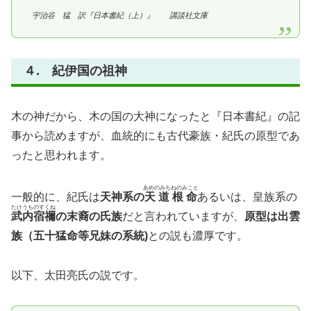
宇治谷 猛 訳『日本書紀（上）』 講談社文庫
４. 紀伊国の祖神
木の神だから、木の国の大神になったと『日本書紀』の記
事から読めますが、血統的にも古代豪族・紀氏の原型であ
ったと思われます。
あめのみちねのみこと
一般的に、紀氏は
天神系の
天道根命
あるいは、皇族系の
たけうちのすくね
武内宿禰
の末裔の氏族
だと言われていますが、
原型は出雲
族（五十猛命等兄妹の系統)
との説も濃厚です。
以下、太田亮氏の説です。