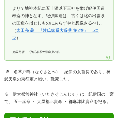
よりて地神本紀に五十猛以下三神を挙げ紀伊国造
奉斎の神となす、紀伊国造は、古くは此の出雲系
の国造を指せしものにあらずやと想像さるべし。
（
太田亮 著 『姓氏家系大辞典 第2巻』 5コ
マ
）
太田亮 著 『姓氏家系大辞典 第2巻』
※ 名草戸畔（なぐさとべ） 紀伊の女首長であり、神
武天皇の東征軍と戦い、戦死した。
※ 伊太祁󠄀曽神社（いたきそじんじゃ）は、紀伊国の一宮
で、 五十猛命 ・ 大屋都比賣命 ・ 都麻津比賣命を祀る。