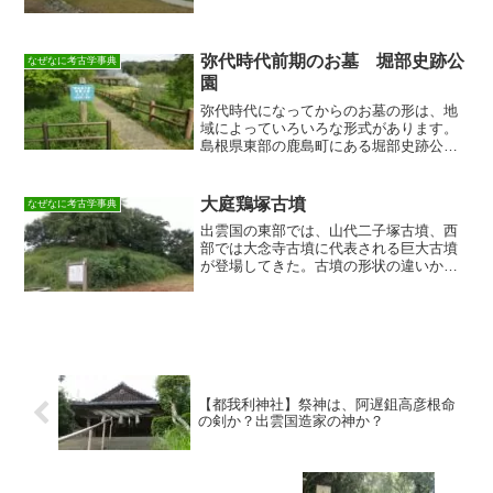
謎をまとめてみました。
弥代時代前期のお墓 堀部史跡公
なぜなに考古学事典
園
弥代時代になってからのお墓の形は、地
域によっていろいろな形式があります。
島根県東部の鹿島町にある堀部史跡公園
を訪ねました。
大庭鶏塚古墳
なぜなに考古学事典
出雲国の東部では、山代二子塚古墳、西
部では大念寺古墳に代表される巨大古墳
が登場してきた。古墳の形状の違いか
ら、東部はヤマト中央の蘇我氏との関係
が云われてきた。
【都我利神社】祭神は、阿遅鉏高彦根命
の剣か？出雲国造家の神か？