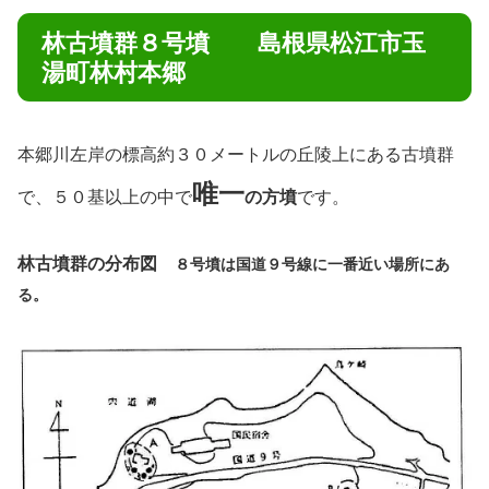
林古墳群８号墳 島根県松江市玉
湯町林村本郷
本郷川左岸の標高約３０メートルの丘陵上にある古墳群
唯一
で、５０基以上の中で
の方墳
です。
林古墳群の分布図
８号墳は国道９号線に一番近い場所にあ
る。