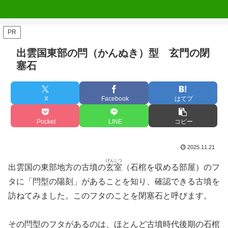
PR
出雲国東部の閂（かんぬき）型 玄門の閉
塞石
X
Facebook
はてブ
Pocket
LINE
コピー
2025.11.21
げんしつ
出雲国の東部地方の古墳の
玄室
（石棺を収める部屋）のフ
タに「閂型の陽刻」があることを知り、確認できる古墳を
訪ねてみました。このフタのことを閉塞石と呼びます。
その閂型のフタがあるのは、ほとんど古墳時代後期の石棺