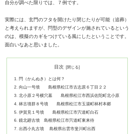
自分が調べた限りでは、７例です。
実際には、玄門のフタを開けたり閉じたりが可能（追葬）
と考えられますが、閂型のデザインが施されているという
のは、模擬のカギをつけている風にしたということです。
面白いなあと思いました。
目次
閂（かんぬき）とは何？
向山一号墳 島根県松江市古志原６丁目２２
北小原２号横穴墓 島根県松江市西浜佐陀町北小原
林古墳群８号墳 島根県松江市玉湯町林村本郷
伊賀見１号墳 島根県松江市宍道町白石
鏡北廻古墳 島根県松江市宍道町東来待
出西小丸古墳 島根県出雲市斐川町出西