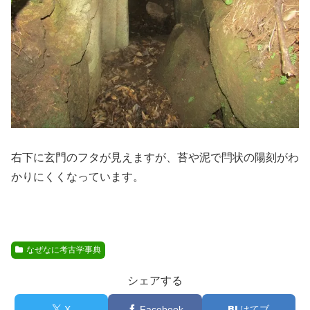
右下に玄門のフタが見えますが、苔や泥で閂状の陽刻がわ
かりにくくなっています。
なぜなに考古学事典
シェアする
X
Facebook
はてブ