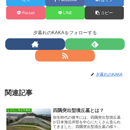
Pocket
LINE
コピー
夕暮れのKAKAをフォローする
夕暮れのKAKA
関連記事
四隅突出型墳丘墓とは？
なぜなに考古学事典
弥生時代の後半には、四隅突出型墳丘墓
が日本海沿岸部を中心にたくさん造られ
てきました。四隅突出型墳丘墓の様々な