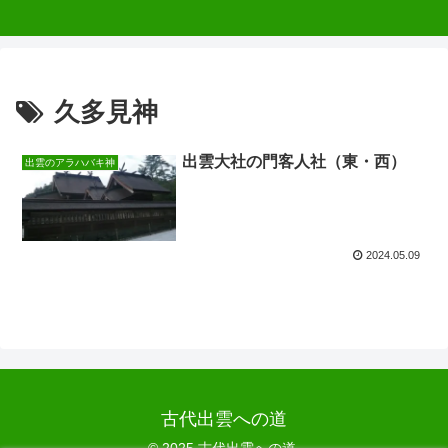
久多見神
出雲大社の門客人社（東・西）
出雲のアラハバキ神
2024.05.09
古代出雲への道