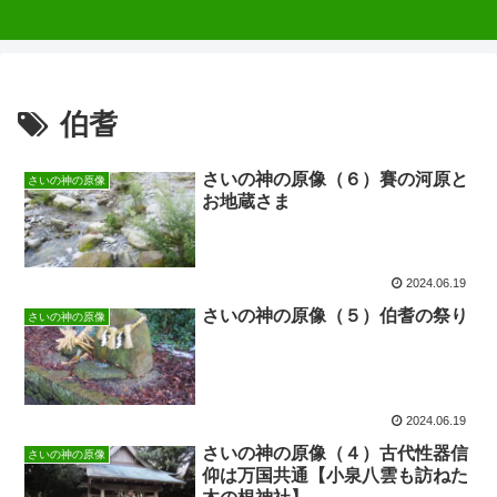
伯耆
さいの神の原像（６）賽の河原と
さいの神の原像
お地蔵さま
2024.06.19
さいの神の原像（５）伯耆の祭り
さいの神の原像
2024.06.19
さいの神の原像（４）古代性器信
さいの神の原像
仰は万国共通【小泉八雲も訪ねた