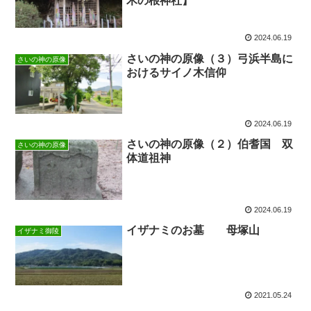
木の根神社】
2024.06.19
さいの神の原像（３）弓浜半島に
さいの神の原像
おけるサイノ木信仰
2024.06.19
さいの神の原像（２）伯耆国 双
さいの神の原像
体道祖神
2024.06.19
イザナミのお墓 母塚山
イザナミ御陵
2021.05.24