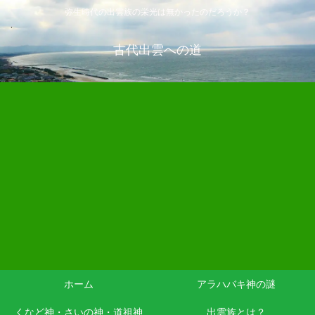
弥生時代の出雲族の栄光は無かったのだろうか？
古代出雲への道
ホーム
アラハバキ神の謎
くなど神・さいの神・道祖神
出雲族とは？