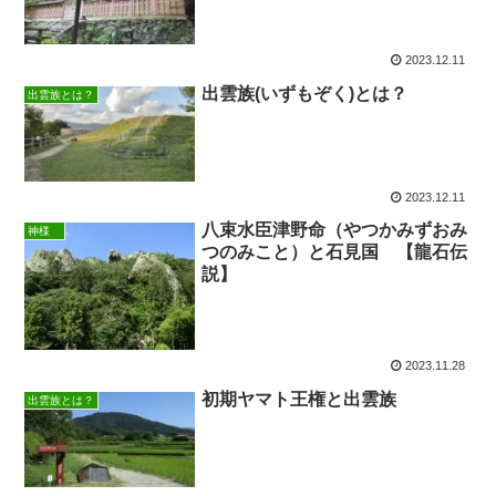
2023.12.11
出雲族(いずもぞく)とは？
出雲族とは？
2023.12.11
八束水臣津野命（やつかみずおみ
神様
つのみこと）と石見国 【龍石伝
説】
2023.11.28
初期ヤマト王権と出雲族
出雲族とは？