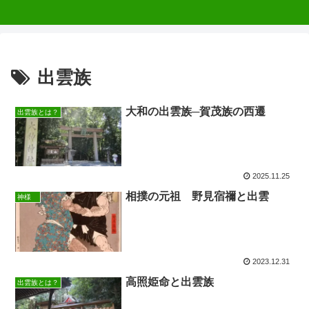
出雲族
大和の出雲族─賀茂族の西遷
出雲族とは？
2025.11.25
相撲の元祖 野見宿禰と出雲
神様
2023.12.31
高照姫命と出雲族
出雲族とは？