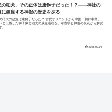
代の狛犬、その正体は唐獅子だった！？――神社の
道に鎮座する神獣の歴史を探る
の狛犬の起源は唐獅子だった？ 古代オリエントから中国・朝鮮半島、
へと伝播した獅子像と狛犬の成立過程を、考古学と神道の視点から解説
す。
2026.02.04