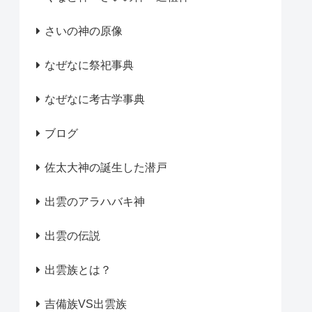
さいの神の原像
なぜなに祭祀事典
なぜなに考古学事典
ブログ
佐太大神の誕生した潜戸
出雲のアラハバキ神
出雲の伝説
出雲族とは？
吉備族VS出雲族