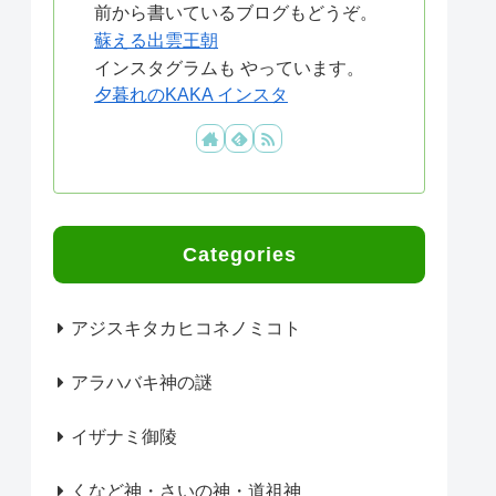
前から書いているブログもどうぞ。
蘇える出雲王朝
インスタグラムも やっています。
夕暮れのKAKA インスタ
Categories
アジスキタカヒコネノミコト
アラハバキ神の謎
イザナミ御陵
くなど神・さいの神・道祖神