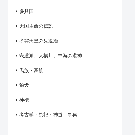
多具国
大国主命の伝説
孝霊天皇の鬼退治
宍道湖、大橋川、中海の港神
氏族・豪族
狛犬
神様
考古学・祭祀・神道 事典