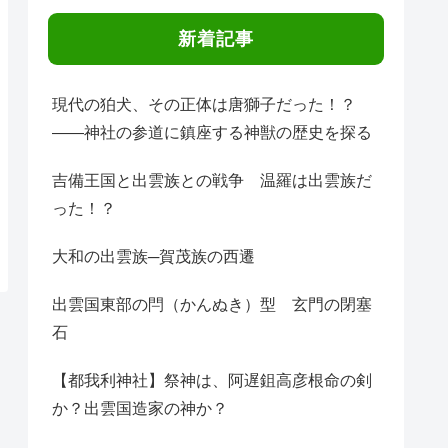
新着記事
現代の狛犬、その正体は唐獅子だった！？
――神社の参道に鎮座する神獣の歴史を探る
吉備王国と出雲族との戦争 温羅は出雲族だ
った！？
大和の出雲族─賀茂族の西遷
出雲国東部の閂（かんぬき）型 玄門の閉塞
石
【都我利神社】祭神は、阿遅鉏高彦根命の剣
か？出雲国造家の神か？