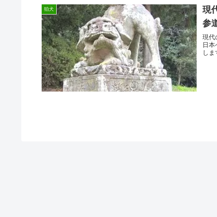
現
狛犬
参
現代
日本
しま