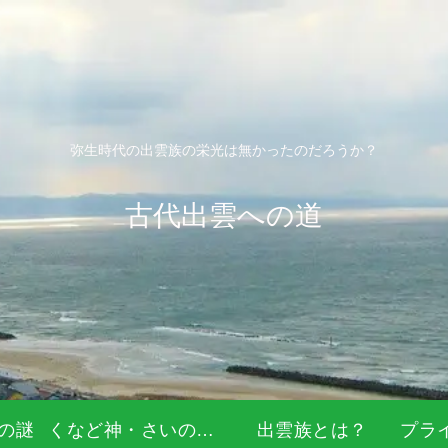
弥生時代の出雲族の栄光は無かったのだろうか？
古代出雲への道
の謎
くなど神・さいの神・道祖神
出雲族とは？