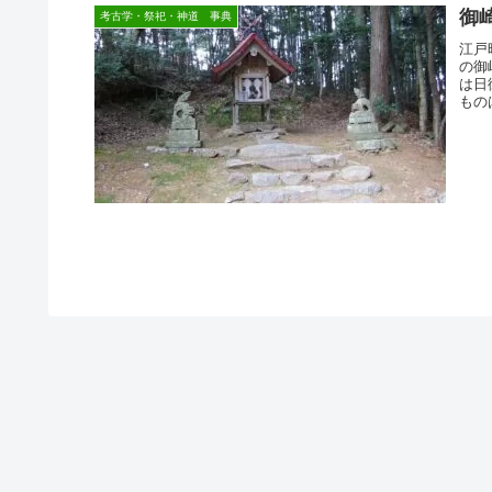
御
考古学・祭祀・神道 事典
江戸
の御
は日
もの
す。
の分