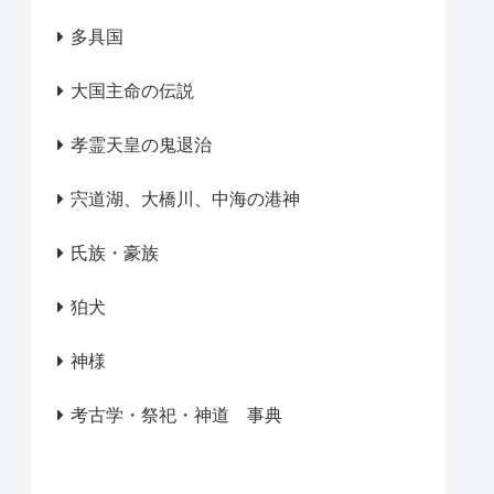
多具国
大国主命の伝説
孝霊天皇の鬼退治
宍道湖、大橋川、中海の港神
氏族・豪族
狛犬
神様
考古学・祭祀・神道 事典