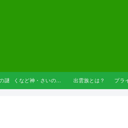
の謎
くなど神・さいの神・道祖神
出雲族とは？