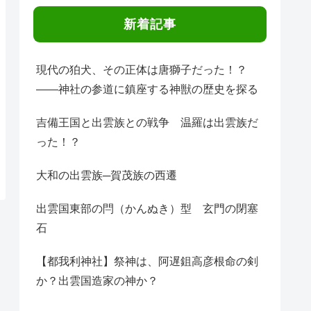
新着記事
現代の狛犬、その正体は唐獅子だった！？
――神社の参道に鎮座する神獣の歴史を探る
吉備王国と出雲族との戦争 温羅は出雲族だ
った！？
大和の出雲族─賀茂族の西遷
出雲国東部の閂（かんぬき）型 玄門の閉塞
石
【都我利神社】祭神は、阿遅鉏高彦根命の剣
か？出雲国造家の神か？