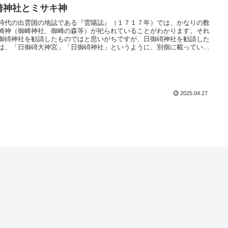
崎神社とミサキ神
時代の出雲国の地誌である『雲陽誌』（１７１７年）では、かなりの数
崎神（御崎神社、御崎の森等）が祀られていることがわかります。それ
御碕神社を勧請したものではと思いがちですが、日御碕神社を勧請した
は、「日御碕大神宮」「日御碕神社」というように、別個に載っていま
御崎神社は、いったいどういう神を祀っているのか？民俗学のミサキ神
析を踏まえ考察していきたいと思います。
2025.04.27