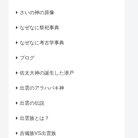
さいの神の原像
なぜなに祭祀事典
なぜなに考古学事典
ブログ
佐太大神の誕生した潜戸
出雲のアラハバキ神
出雲の伝説
出雲族とは？
吉備族VS出雲族