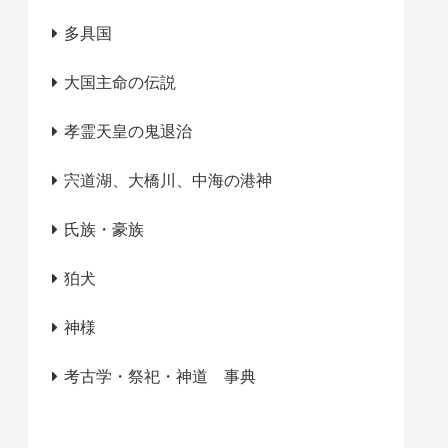
多具国
大国主命の伝説
孝霊天皇の鬼退治
宍道湖、大橋川、中海の港神
氏族・豪族
狛犬
神様
考古学・祭祀・神道 事典