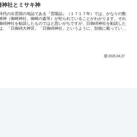
崎神社とミサキ神
時代の出雲国の地誌である『雲陽誌』（１７１７年）では、かなりの数
崎神（御崎神社、御崎の森等）が祀られていることがわかります。それ
御碕神社を勧請したものではと思いがちですが、日御碕神社を勧請した
は、「日御碕大神宮」「日御碕神社」というように、別個に載っていま
御崎神社は、いったいどういう神を祀っているのか？民俗学のミサキ神
析を踏まえ考察していきたいと思います。
2025.04.27