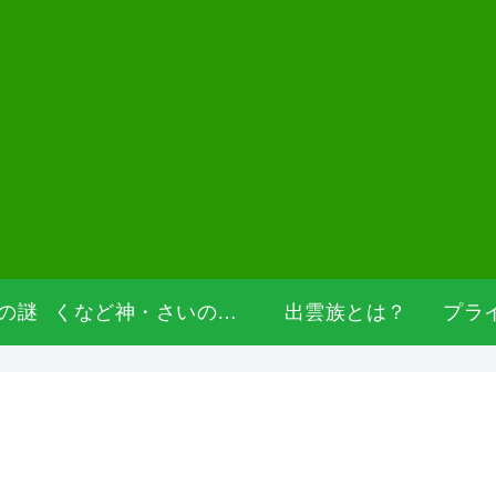
の謎
くなど神・さいの神・道祖神
出雲族とは？