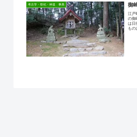
御
考古学・祭祀・神道 事典
江戸
の御
は日
もの
す。
の分