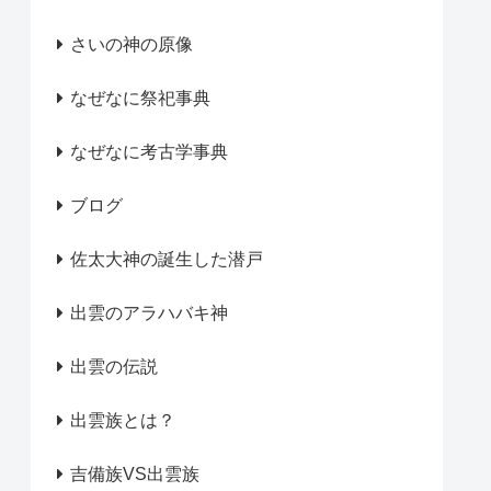
さいの神の原像
なぜなに祭祀事典
なぜなに考古学事典
ブログ
佐太大神の誕生した潜戸
出雲のアラハバキ神
出雲の伝説
出雲族とは？
吉備族VS出雲族