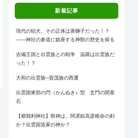
新着記事
現代の狛犬、その正体は唐獅子だった！？
――神社の参道に鎮座する神獣の歴史を探る
吉備王国と出雲族との戦争 温羅は出雲族だ
った！？
大和の出雲族─賀茂族の西遷
出雲国東部の閂（かんぬき）型 玄門の閉塞
石
【都我利神社】祭神は、阿遅鉏高彦根命の剣
か？出雲国造家の神か？