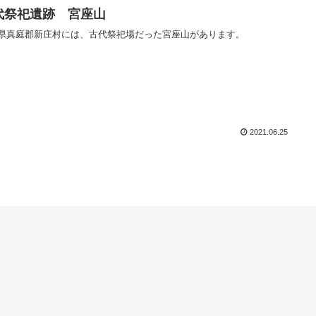
代祭祀遺跡 宮座山
県真庭郡新庄村には、古代祭祀場だった宮座山があります。
2021.06.25