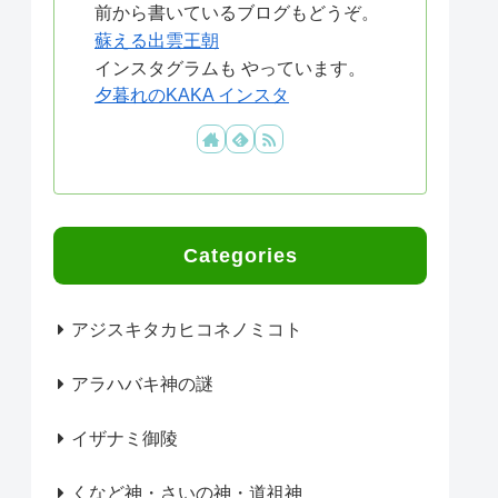
前から書いているブログもどうぞ。
蘇える出雲王朝
インスタグラムも やっています。
夕暮れのKAKA インスタ
Categories
アジスキタカヒコネノミコト
アラハバキ神の謎
イザナミ御陵
くなど神・さいの神・道祖神