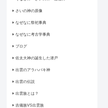
さいの神の原像
なぜなに祭祀事典
なぜなに考古学事典
ブログ
佐太大神の誕生した潜戸
出雲のアラハバキ神
出雲の伝説
出雲族とは？
吉備族VS出雲族