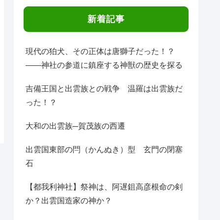
新着記事
現代の狛犬、その正体は唐獅子だった！？
――神社の参道に鎮座する神獣の歴史を探る
吉備王国と出雲族との戦争 温羅は出雲族だ
った！？
大和の出雲族─賀茂族の西遷
出雲国東部の閂（かんぬき）型 玄門の閉塞
石
【都我利神社】祭神は、阿遅鉏高彦根命の剣
か？出雲国造家の神か？