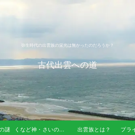
弥生時代の出雲族の栄光は無かったのだろうか？
古代出雲への道
の謎
くなど神・さいの神・道祖神
出雲族とは？