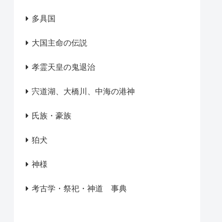
多具国
大国主命の伝説
孝霊天皇の鬼退治
宍道湖、大橋川、中海の港神
氏族・豪族
狛犬
神様
考古学・祭祀・神道 事典