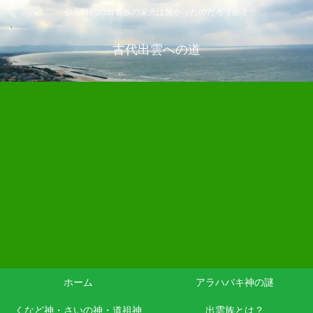
弥生時代の出雲族の栄光は無かったのだろうか？
古代出雲への道
ホーム
アラハバキ神の謎
くなど神・さいの神・道祖神
出雲族とは？