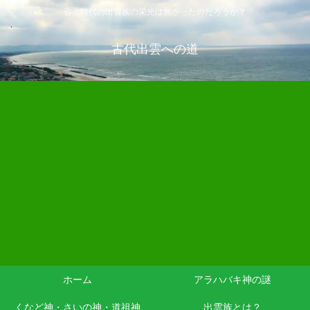
弥生時代の出雲族の栄光は無かったのだろうか？
古代出雲への道
ホーム
アラハバキ神の謎
くなど神・さいの神・道祖神
出雲族とは？