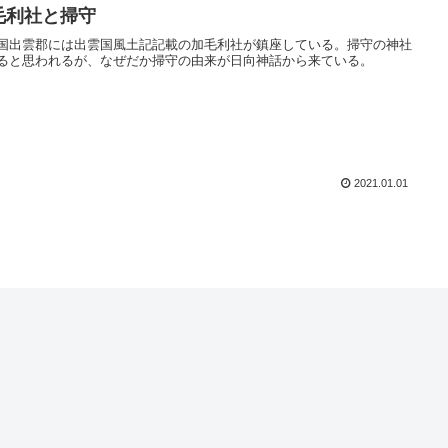
毛利社と掃守
国出雲郡には出雲国風土記記載の加毛利社が鎮座している。掃守の神社
ると思われるが、なぜだか掃守の由来が日向神話から来ている。
2021.01.01