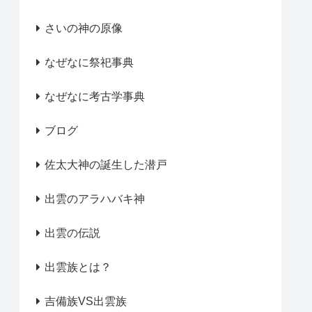
さいの神の原像
なぜなに祭祀事典
なぜなに考古学事典
ブログ
佐太大神の誕生した潜戸
出雲のアラハバキ神
出雲の伝説
出雲族とは？
吉備族VS出雲族