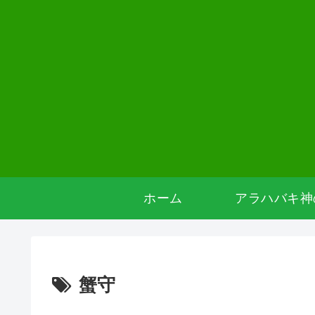
ホーム
アラハバキ神
蟹守