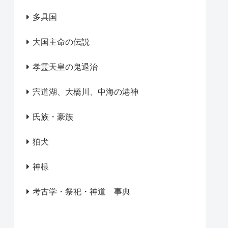
多具国
大国主命の伝説
孝霊天皇の鬼退治
宍道湖、大橋川、中海の港神
氏族・豪族
狛犬
神様
考古学・祭祀・神道 事典