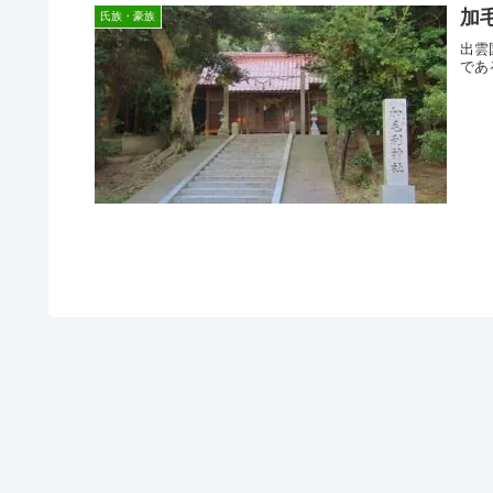
加
氏族・豪族
出雲
であ