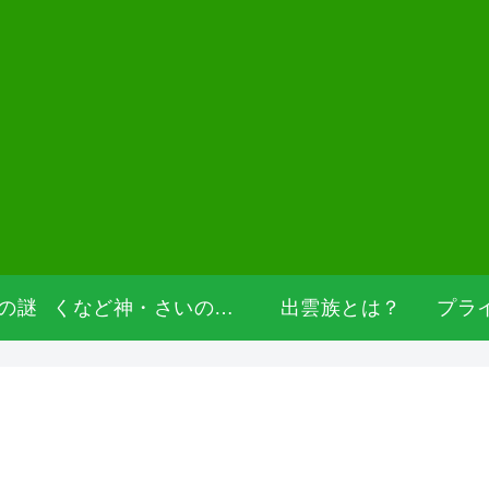
の謎
くなど神・さいの神・道祖神
出雲族とは？