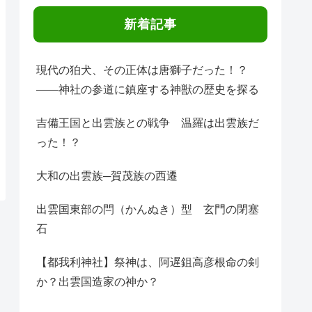
新着記事
現代の狛犬、その正体は唐獅子だった！？
――神社の参道に鎮座する神獣の歴史を探る
吉備王国と出雲族との戦争 温羅は出雲族だ
った！？
大和の出雲族─賀茂族の西遷
出雲国東部の閂（かんぬき）型 玄門の閉塞
石
【都我利神社】祭神は、阿遅鉏高彦根命の剣
か？出雲国造家の神か？