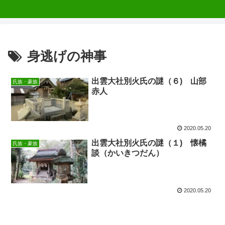
身逃げの神事
出雲大社別火氏の謎（６) 山部
氏族・豪族
赤人
2020.05.20
出雲大社別火氏の謎（１) 懐橘
氏族・豪族
談（かいきつだん）
2020.05.20