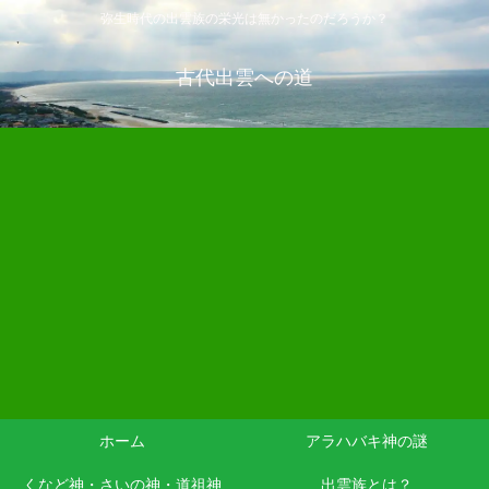
弥生時代の出雲族の栄光は無かったのだろうか？
古代出雲への道
ホーム
アラハバキ神の謎
くなど神・さいの神・道祖神
出雲族とは？