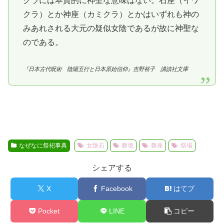
クラには本質的に神聖な意味はない。石座（イワ
クラ）とか神座（カミクラ）とかはいずれも神の
みあれされる大元の疑似女陰であるが故に神聖な
のである。
『日本古代呪術 陰陽五行と日本原始信仰』吉野裕子 講談社文庫
なぜなに祭祀事典
女陰石
磐境
磐座
祭場
シェアする
X
Facebook
はてブ
Pocket
LINE
コピー