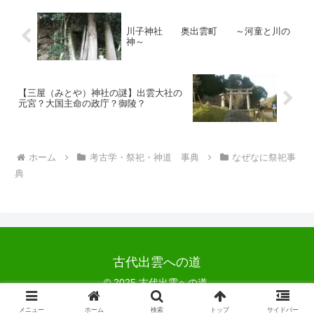
川子神社 奥出雲町 ～河童と川の
神～
【三屋（みとや）神社の謎】出雲大社の
元宮？大国主命の政庁？御陵？
ホーム
考古学・祭祀・神道 事典
なぜなに祭祀事
典
古代出雲への道
© 2025 古代出雲への道.
メニュー
ホーム
検索
トップ
サイドバー