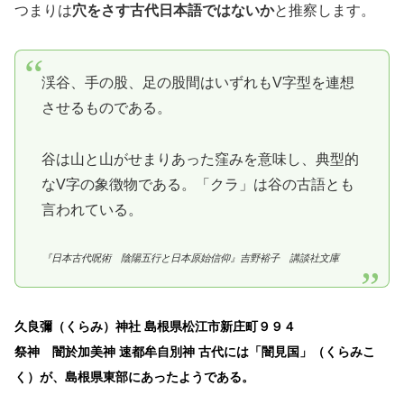
つまりは
穴をさす古代日本語ではないか
と推察します。
渓谷、手の股、足の股間はいずれもV字型を連想
させるものである。
谷は山と山がせまりあった窪みを意味し、典型的
なV字の象徴物である。「クラ」は谷の古語とも
言われている。
『日本古代呪術 陰陽五行と日本原始信仰』吉野裕子 講談社文庫
久良彌（くらみ）神社 島根県松江市新庄町９９４
祭神 闇於加美神 速都牟自別神 古代には「闇見国」（くらみこ
く）が、島根県東部にあったようである。