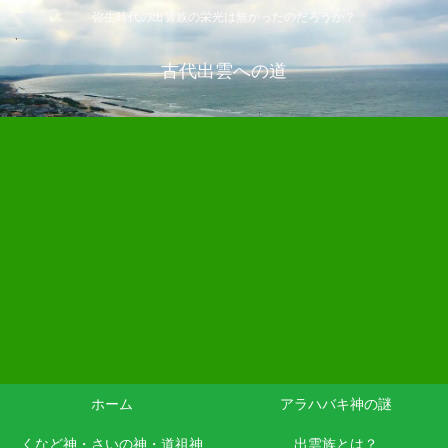
弥生時代の出雲族の栄光は無かったのだろうか？
古代出雲への道
ホーム
アラハバキ神の謎
くなど神・さいの神・道祖神
出雲族とは？