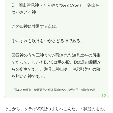
D 闇山津見神（くらやまつみのかみ） 谷山を
つかさどる神
この四神に共通する点は、
①いずれも渓谷をつかさどる神である。
②四神のうち三神までが殺された迦具土神の所生
であって、しかもBとCは手の股、Dは足の股間か
らの所生である。迦具土神自身、伊邪那美神の陰
を灼いた神である。
『日本古代呪術 陰陽五行と日本原始信仰』吉野裕子 講談社文庫
そこから、クラはV字型つまりへこんだ、凹状態のもの、