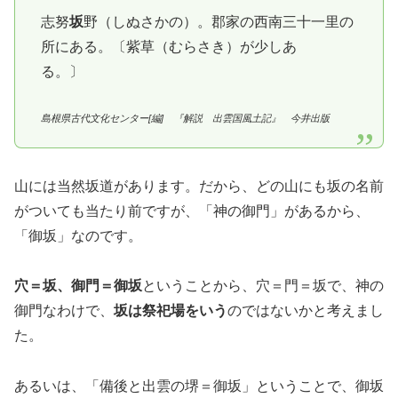
志努
坂
野（しぬさかの）。郡家の西南三十一里の
所にある。〔紫草（むらさき）が少しあ
る。〕
島根県古代文化センター[編] 『解説 出雲国風土記』 今井出版
山には当然坂道があります。だから、どの山にも坂の名前
がついても当たり前ですが、
「神の御門」があるから、
「御坂」
なのです。
穴＝坂、御門＝御坂
ということから、穴＝門＝坂で、神の
御門なわけで、
坂は祭祀場をいう
のではないかと考えまし
た。
あるいは、「備後と出雲の堺＝御坂」ということで、御坂