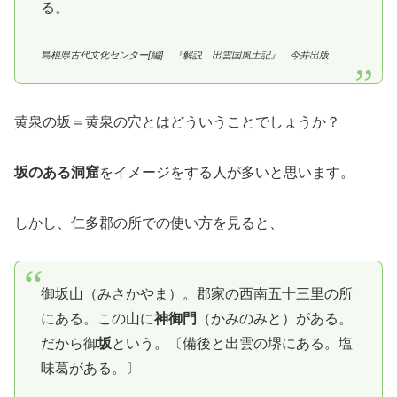
る。
島根県古代文化センター[編] 『解説 出雲国風土記』 今井出版
黄泉の坂＝黄泉の穴とはどういうことでしょうか？
坂のある洞窟
をイメージをする人が多いと思います。
しかし、仁多郡の所での使い方を見ると、
御坂山（みさかやま）。郡家の西南五十三里の所
にある。この山に
神御門
（かみのみと）がある。
だから御
坂
という。〔備後と出雲の堺にある。塩
味葛がある。〕