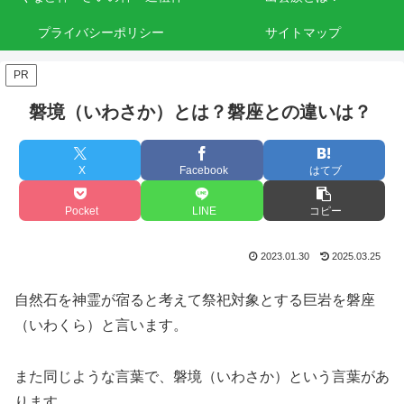
プライバシーポリシー
サイトマップ
PR
磐境（いわさか）とは？磐座との違いは？
X
Facebook
はてブ
Pocket
LINE
コピー
2023.01.30
2025.03.25
自然石を神霊が宿ると考えて祭祀対象とする巨岩を磐座
（いわくら）と言います。
また同じような言葉で、磐境（いわさか）という言葉があ
ります。