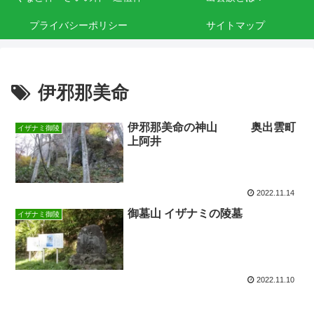
プライバシーポリシー
サイトマップ
伊邪那美命
伊邪那美命の神山 奥出雲町
イザナミ御陵
上阿井
2022.11.14
御墓山 イザナミの陵墓
イザナミ御陵
2022.11.10