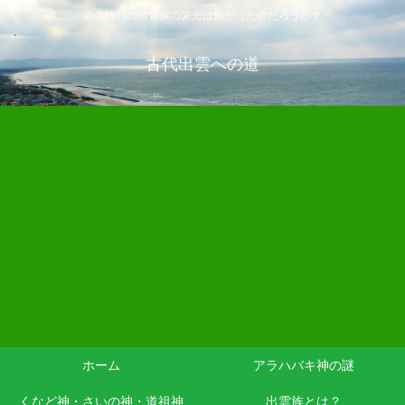
弥生時代の出雲族の栄光は無かったのだろうか？
古代出雲への道
ホーム
アラハバキ神の謎
くなど神・さいの神・道祖神
出雲族とは？