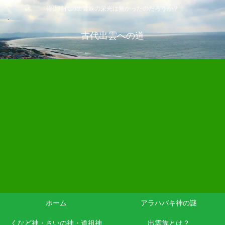
弥生時代の出雲族の栄光は無かったのだろうか？
古代出雲への道
ホーム
アラハバキ神の謎
くなど神・さいの神・道祖神
出雲族とは？