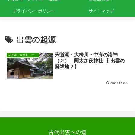
プライバシーポリシー
サイトマップ
出雲の起源
宍道湖・大橋川・中海の港神
宍道湖、大橋川、中海の港神
（２） 阿太加夜神社 【 出雲の
発祥地？】
2020.12.02
古代出雲への道