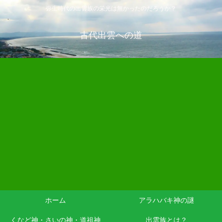
弥生時代の出雲族の栄光は無かったのだろうか？
古代出雲への道
ホーム
アラハバキ神の謎
くなど神・さいの神・道祖神
出雲族とは？