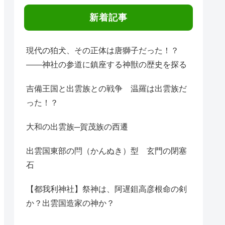
新着記事
現代の狛犬、その正体は唐獅子だった！？
――神社の参道に鎮座する神獣の歴史を探る
吉備王国と出雲族との戦争 温羅は出雲族だ
った！？
大和の出雲族─賀茂族の西遷
出雲国東部の閂（かんぬき）型 玄門の閉塞
石
【都我利神社】祭神は、阿遅鉏高彦根命の剣
か？出雲国造家の神か？