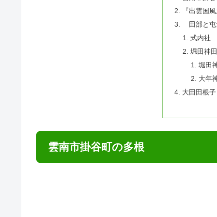
『出雲国風
田部と屯
式内社
堀田神
堀田
大年
大田田根子
雲南市掛谷町の多根