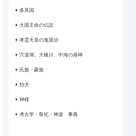
多具国
大国主命の伝説
孝霊天皇の鬼退治
宍道湖、大橋川、中海の港神
氏族・豪族
狛犬
神様
考古学・祭祀・神道 事典