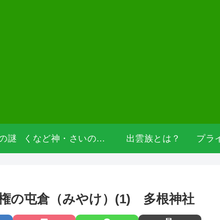
の謎
くなど神・さいの神・道祖神
出雲族とは？
の屯倉（みやけ）(1) 多根神社