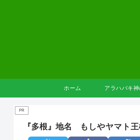
ホーム
アラハバキ神
PR
『多根』地名 もしやヤマト王権