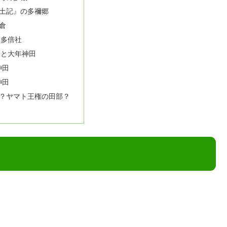
土記』の多禰郷
倉
 多倍社
田と大年神田
神田
神田
？ヤマト王権の田部？