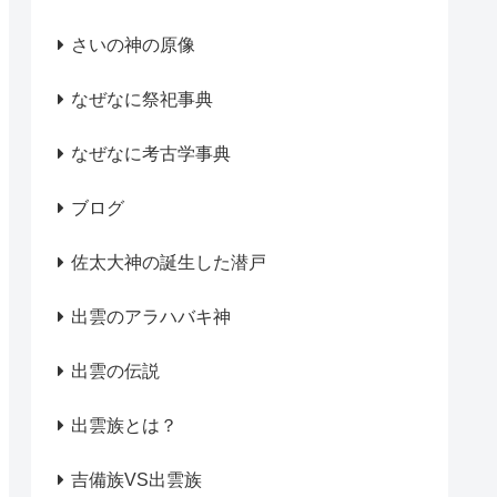
さいの神の原像
なぜなに祭祀事典
なぜなに考古学事典
ブログ
佐太大神の誕生した潜戸
出雲のアラハバキ神
出雲の伝説
出雲族とは？
吉備族VS出雲族