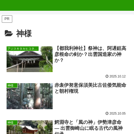
PR
神様
【都我利神社】祭神は、阿遅鉏高
アジスキタカヒコネノミコト
彦根命の剣か？出雲国造家の神
か？
2025.10.12
赤衾伊努意保須美比古佐倭気能命
神様
と朝村権現
2025.10.05
鰐淵寺と「風の神」伊勢津彦命
神様
― 出雲御崎山に眠る古代の風神